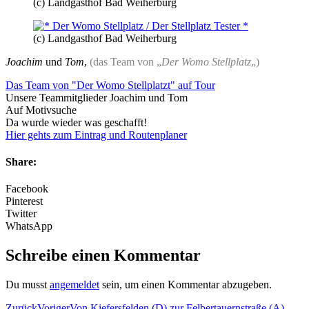
(c) Landgasthof Bad Weiherburg
(c) Landgasthof Bad Weiherburg
Joachim
und
Tom
,
(das Team von „
Der Womo Stellplatz
„)
Das Team von "Der Womo Stellplatzt" auf Tour
Unsere Teammitglieder Joachim und Tom
Auf Motivsuche
Da wurde wieder was geschafft!
Hier gehts zum Eintrag und Routenplaner
Share:
Facebook
Pinterest
Twitter
WhatsApp
Schreibe einen Kommentar
Du musst
angemeldet
sein, um einen Kommentar abzugeben.
Zurück
Voriger
Von Kiefersfelden (D) zur Felbertauernstraße (A)