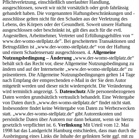
Pflichtverletzung, einschließlich unerlaubter Handlung,
ausgeschlossen, soweit wir nicht vorsätzlich oder grob fahrlässig
gehandelt haben. Die vorgenannten Haftungsbeschränkungen und -
ausschlüsse gelten nicht für den Schaden aus der Verletzung des
Lebens, des Körpers oder der Gesundheit. Soweit unsere Haftung
ausgeschlossen oder beschränkt ist, gilt dies auch für die evtl.
Angestellten, Arbeitnehmer, Vertreter und Erfüllungsgehilfen von “
www.der-womo-stellplatz.de”. Bei gescheiterten Transaktionen und
Betrugsfällen ist „www.der-womo-stellplatz.de“ von der Haftung
und einem Schadensersatz ausgeschlossen. 4.
Allgemeine
Nutzungsbedingung – Änderung
„www.der-womo-stellplatz.de“
behält sich das Recht vor, diese Allgemeine Nutzungsbedingung zu
ändern und auf der Internetseite „www.der-womo-stellplatz.de“ zu
präsentieren. Die Allgemeine Nutzungsbedingungen gelten 14 Tage
nach Empfang der entsprechenden e-Mail in der Sie dem Autor
mitgeteilt werden und dieser nicht wiederspricht. Die Veränderung
wird terminlich angezeigt. 5.
Datenschutz
Alle personenbezogenen
Daten werden grundsätzlich vertraulich behandelt. Eine Weitergabe
von Daten durch „www.der-womo-stellplatz.de“ findet nicht statt.
Insbesondere findet keine Weitergabe von Daten zu Werbezwecken
statt. „www.der-womo-stellplatz.de“ gibt Autorenkonten und
persönliche Daten über Autoren nur dann bekannt, wenn sie hierzu
gesetzlich verpflichtet ist. 6.
Verlinkung
Mit Urteil vom 12. Mai
1998 hat das Landgericht Hamburg entschieden, dass man durch die
Ausbringung eines Links die Inhalte der gelinkten Seite ggf. mit zu