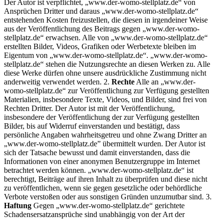
Der Autor ist verpflichtet, „www.der-womo-stellplatz.de“ von
Ansprüchen Dritter und daraus „www.der-womo-stellplatz.de“
entstehenden Kosten freizustellen, die diesen in irgendeiner Weise
aus der Veröffentlichung des Beitrags gegen „www.der-womo-
stellplatz.de“ erwachsen. Alle von „www.der-womo-stellplatz.de“
erstellten Bilder, Videos, Grafiken oder Werbetexte bleiben im
Eigentum von „www.der-womo-stellplatz.de“. „www.der-womo-
stellplatz.de“ stehen die Nutzungsrechte an diesen Werken zu. Alle
diese Werke dürfen ohne unsere ausdrückliche Zustimmung nicht
anderweitig verwendet werden. 2.
Rechte
Alle an „www.der-
womo-stellplatz.de“ zur Veröffentlichung zur Verfügung gestellten
Materialien, insbesondere Texte, Videos, und Bilder, sind frei von
Rechten Dritter. Der Autor ist mit der Veröffentlichung,
insbesondere der Veröffentlichung der zur Verfügung gestellten
Bilder, bis auf Widerruf einverstanden und bestätigt, dass
persönliche Angaben wahrheitsgetreu und ohne Zwang Dritter an
„www.der-womo-stellplatz.de” übermittelt wurden. Der Autor ist
sich der Tatsache bewusst und damit einverstanden, dass die
Informationen von einer anonymen Benutzergruppe im Internet
betrachtet werden können. „www.der-womo-stellplatz.de“ ist
berechtigt, Beiträge auf ihren Inhalt zu überprüfen und diese nicht
zu veröffentlichen, wenn sie gegen gesetzliche oder behördliche
Verbote verstoßen oder aus sonstigen Gründen unzumutbar sind. 3.
Haftung
Gegen „www.der-womo-stellplatz.de“ gerichtete
Schadensersatzansprüche sind unabhängig von der Art der