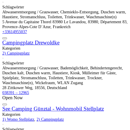
·
Schlagwörter
Abwasserentsorgung / Grauwasser
,
Chemieklo-Entsorgung
,
Duschen warm
,
Haustiere
,
Stromanschluss
,
Toiletten
,
Trinkwasser
,
Waschmaschine(n)
5 Avenue du Capitaine Thorel 83980 Le Lavandou, 83980, Département 83,
Provence-Alpes-Cote D´Azur, Frankreich
+33614955037
Campingplatz Drewoldke
Kategorien
2) Campingplatz
·
Schlagwörter
Abwasserentsorgung / Grauwasser
,
Bademöglichkeit
,
Behindertengerecht
,
Duschen kalt
,
Duschen warm
,
Haustiere
,
Kiosk
,
Mülleimer für Gäste
,
Spielplatz
,
Stromanschluss
,
Toiletten
,
Trinkwasser
,
Trockner
,
Waschmaschine(n)
,
Wickelraum
,
WLAN Zugang
28 Zittkower Weg, 18556, Deutschland
038391 – 12965
Open Now
See Camping Günztal - Wohnmobil Stellplatz
Kategorien
1) Womo Stellplatz
,
2) Campingplatz
·
Schlagwörter