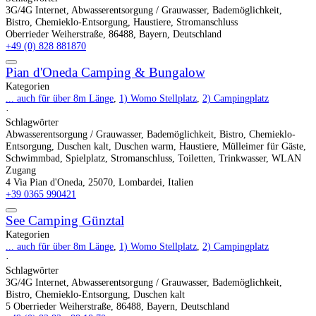
3G/4G Internet
,
Abwasserentsorgung / Grauwasser
,
Bademöglichkeit
,
Bistro
,
Chemieklo-Entsorgung
,
Haustiere
,
Stromanschluss
Oberrieder Weiherstraße, 86488, Bayern, Deutschland
+49 (0) 828 881870
Pian d'Oneda Camping & Bungalow
Kategorien
... auch für über 8m Länge
,
1) Womo Stellplatz
,
2) Campingplatz
·
Schlagwörter
Abwasserentsorgung / Grauwasser
,
Bademöglichkeit
,
Bistro
,
Chemieklo-
Entsorgung
,
Duschen kalt
,
Duschen warm
,
Haustiere
,
Mülleimer für Gäste
,
Schwimmbad
,
Spielplatz
,
Stromanschluss
,
Toiletten
,
Trinkwasser
,
WLAN
Zugang
4 Via Pian d'Oneda, 25070, Lombardei, Italien
+39 0365 990421
See Camping Günztal
Kategorien
... auch für über 8m Länge
,
1) Womo Stellplatz
,
2) Campingplatz
·
Schlagwörter
3G/4G Internet
,
Abwasserentsorgung / Grauwasser
,
Bademöglichkeit
,
Bistro
,
Chemieklo-Entsorgung
,
Duschen kalt
5 Oberrieder Weiherstraße, 86488, Bayern, Deutschland