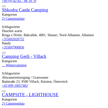
+49 (0) 82 82 - 88 18 70
Shkodra Castle Camping
Kategorien
2) Campingplatz
·
Schlagwörter
Duschen warm
Rruga e Drinit, Bahcallek, 4001, Skutari, Nord-Albanien, Albanien
+355692020732
Handy
+355697900856
Camping Gerli - Villach
Kategorien
... Wintercamping
·
Schlagwörter
Abwasserentsorgung / Grauwasser
Badstraße 23, 9500 Villach, Kärnten, Österreich
+43 699 10057402
CAMPSITE - LIGHTHOUSE
Kategorien
2) Campingplatz
·