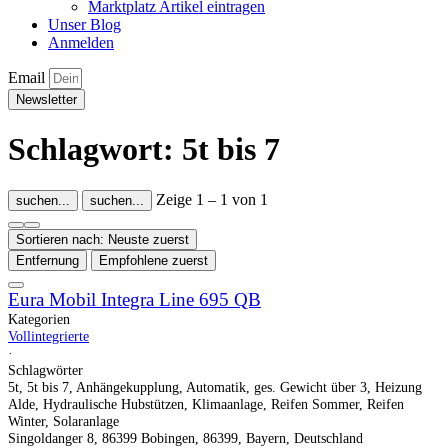
Marktplatz Artikel eintragen
Unser Blog
Anmelden
Email
Newsletter
Schlagwort: 5t bis 7
Zeige 1 – 1 von 1
suchen...
suchen...
Sortieren nach: Neuste zuerst
Entfernung
Empfohlene zuerst
Eura Mobil Integra Line 695 QB
Kategorien
Vollintegrierte
·
Schlagwörter
5t
,
5t bis 7
,
Anhängekupplung
,
Automatik
,
ges. Gewicht über 3
,
Heizung
Alde
,
Hydraulische Hubstützen
,
Klimaanlage
,
Reifen Sommer
,
Reifen
Winter
,
Solaranlage
Singoldanger 8, 86399 Bobingen, 86399, Bayern, Deutschland