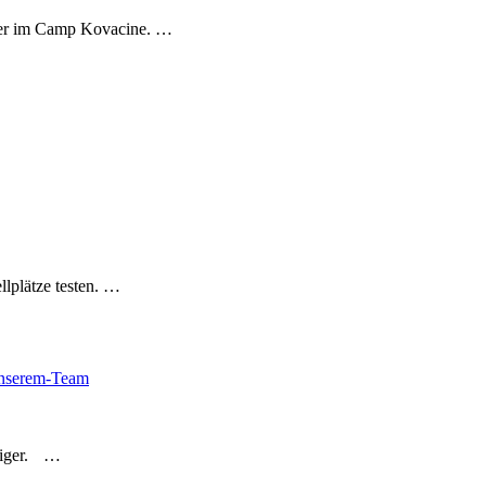
hier im Camp Kovacine. …
lplätze testen. …
iniger. …